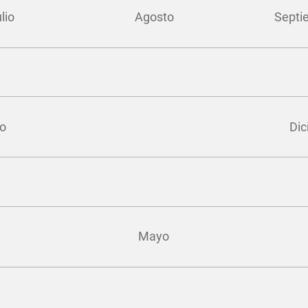
lio
Agosto
Septi
ro
Di
Mayo